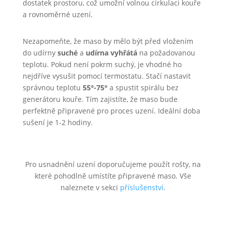
dostatek prostoru, což umožní volnou cirkulaci kouře
a rovnoměrné uzení.
Nezapomeňte, že maso by mělo být před vložením
do udírny
suché
a
udírna vyhřátá
na požadovanou
teplotu. Pokud není pokrm suchý, je vhodné ho
nejdříve vysušit pomocí termostatu. Stačí nastavit
správnou teplotu
55°-75°
a spustit spirálu bez
generátoru kouře. Tím zajistíte, že maso bude
perfektně připravené pro proces uzení. Ideální doba
sušení je 1-2 hodiny.
Pro usnadnění uzení doporučujeme použít rošty, na
které pohodlně umístíte připravené maso. Vše
naleznete v sekci
příslušenství
.