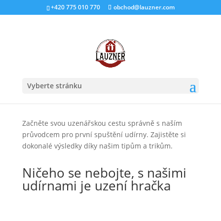
+420 775 010 770
obchod@lauzner.com
Příprava na První Uzení
Jak Správně Spustit Vaši
Udírnu
Vyberte stránku
Začněte svou uzenářskou cestu správně s naším
průvodcem pro první spuštění udírny. Zajistěte si
dokonalé výsledky díky našim tipům a trikům.
Ničeho se nebojte, s našimi
udírnami je uzení hračka