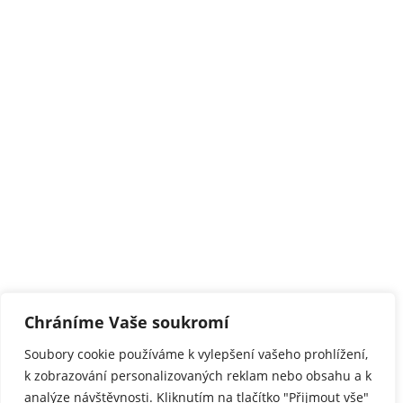
©2024 Nerezové udírny LAUZNER®. Všechna práva
Chráníme Vaše soukromí
vyhrazena
Soubory cookie používáme k vylepšení vašeho prohlížení,
Výroba z plechu s.r.o., Táborská 202/55, Bohatice, 360
k zobrazování personalizovaných reklam nebo obsahu a k
04 Karlovy Vary | IČO: 17700094 | DIČ: CZ17700094 |
analýze návštěvnosti. Kliknutím na tlačítko "Přijmout vše"
zapsaná v obchodním rejstříku vedeném Krajským