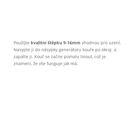
Použíjte
kvalitní štěpku 9-16mm
vhodnou pro uzení.
Nasypte ji do násypky generátoru kouře po okraj a
zapálte ji. Kouř se začne pomalu linout, což je
znamení, že vše funguje jak má.
Jakmile je štěpka zapálena, kouř začne pomalu
stoupat. To je znamení, že generátor kouře pracuje
správně a je připraven na uzení.
Štěpku v zásobníku nijak neudusávejte, stačí pouze
nasypat. V případě, že štěpka při uzení dojde, stačí ji
dosypat a pokračovat v procesu uzení. U udírny